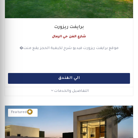
برايفت ريزورت
شارع الفن حي الرمال
موقع برايفت ريزورت فيديو شرح لكيفية الحجز يقع منت�
الي الفندق
التفاصيل والخدمات
Featured