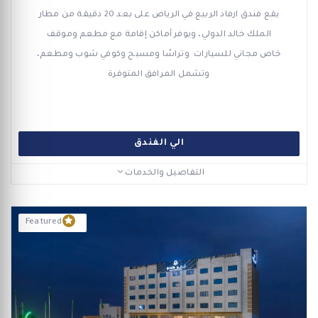
يقع فندق ارفاد الربيع في الرياض على بعد 20 دقيقة من مطار
الملك خالد الدولي، ويوفر أماكن إقامة مع مطعم وموقف
خاص مجاني للسيارات وتراسًا ومسبح وكوفي شوب ومطعم،
وتشمل المرافق المتوفرة
الي الفندق
التفاصيل والخدمات
Featured