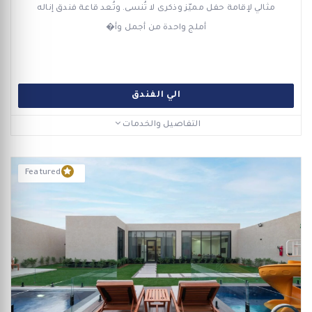
مثالي لإقامة حفل مميّز وذكرى لا تُنسى. وتُعد قاعة فندق إناله
أملج واحدة من أجمل وأ�
الي الفندق
التفاصيل والخدمات
Featured