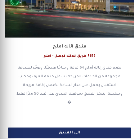
فندق اناله املج
7619 طريق الملك فيصل - املج
يضم فندق إناله أملج 64 غرفة وجناحًا فندقيًا، ويوفّر لضيوفه
مجموعة من الخدمات المريحة تشمل خدمة الغرف ومكتب
استقبال يعمل على مدار الساعة لضمان إقامة مريحة
وسلسة. يتميّز الفندق بموقعه الحيوي على بُعد 50 مترًا فقط
�
الي الفندق