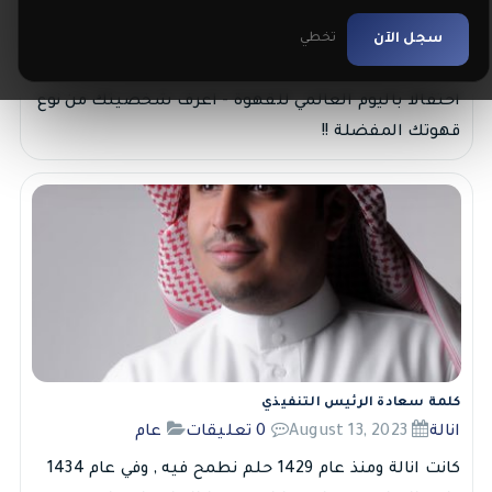
احتفالا باليوم العالمي للقهوة - اعرف شخصيتك من نوع قهوتك
المفضلة !!
سجل الآن
تخطي
انالة
October 01, 2023
6 تعليقات
عام
احتفالا باليوم العالمي للقهوة - اعرف شخصيتك من نوع
قهوتك المفضلة !!
كلمة سعادة الرئيس التنفيذي
انالة
August 13, 2023
0 تعليقات
عام
كانت انالة ومنذ عام 1429 حلم نطمح فيه , وفي عام 1434