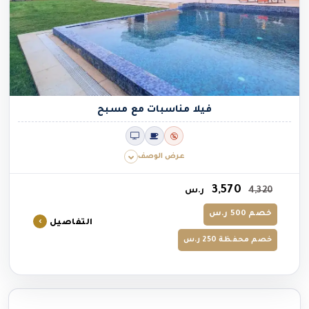
فيلا مناسبات مع مسبح
عرض الوصف
3,570
4,320
ر.س
خصم 500 ر.س
التفاصيل
خصم محفظة 250 ر.س