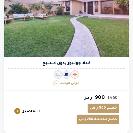
فيلا جونيور بدون مسبح
عرض الوصف
900
1,650
ر.س
خصم 500 ر.س
التفاصيل
خصم محفظة 250 ر.س