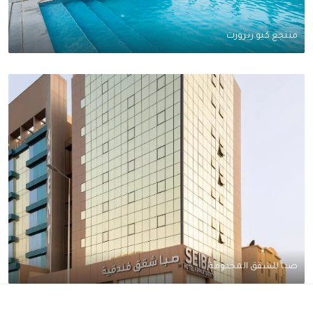
منتجع كيو ريزورت
صبا للشقق المخدومة