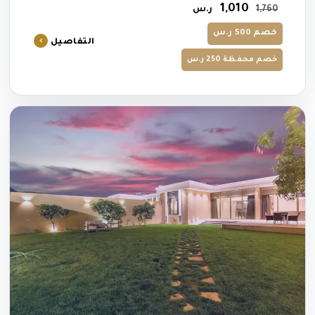
1,010
1,760
ر.س
خصم 500 ر.س
التفاصيل
خصم محفظة 250 ر.س