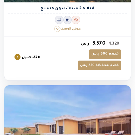
فيلا مناسبات بدون مسبح
عرض الوصف
3,570
4,320
ر.س
خصم 500 ر.س
التفاصيل
خصم محفظة 250 ر.س