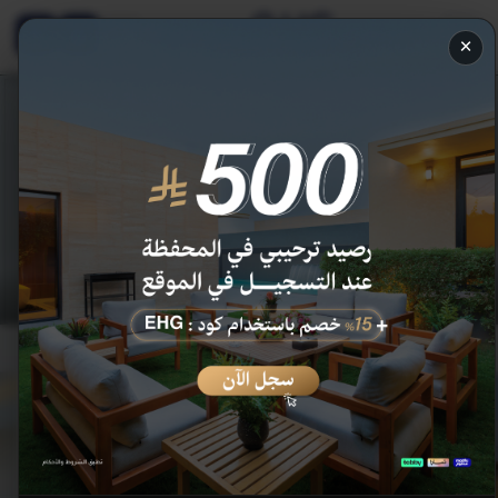
EN
×
برايفت ريزورت