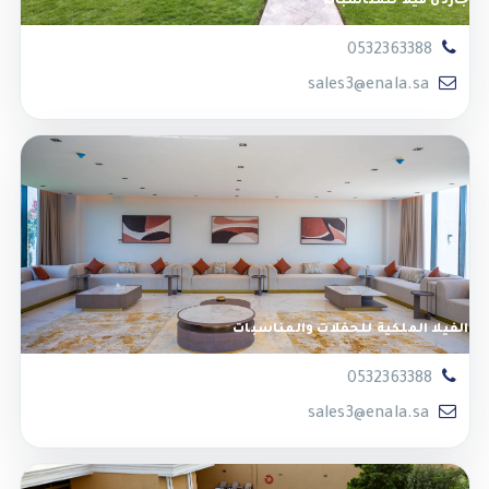
جاردن فيلا للمناسبات
0532363388
sales3@enala.sa
الفيلا الملكية للحفلات والمناسبات
0532363388
sales3@enala.sa