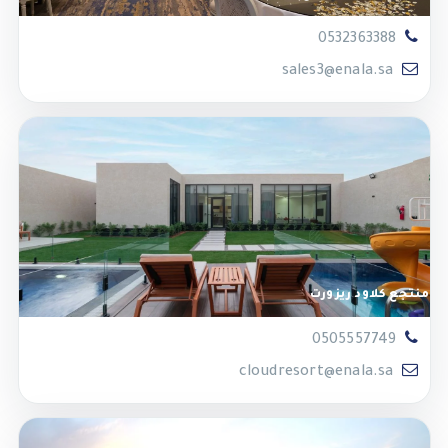
0532363388
sales3@enala.sa
منتجع كلاود ريزورت
0505557749
cloudresort@enala.sa