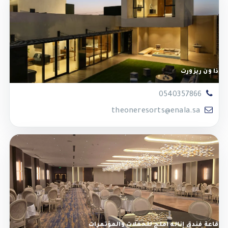
ذا ون ريزورت
0540357866
theoneresorts@enala.sa
قاعة فندق إناله املج للحفلات والمؤتمرات