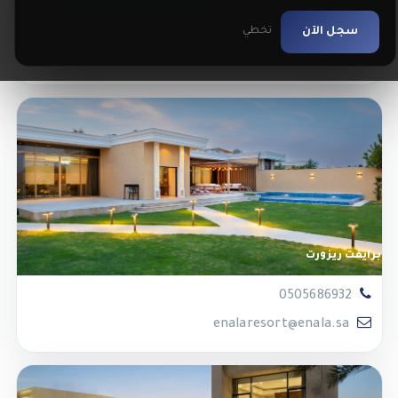
0555526237
سجل الآن
تخطي
qresort@enala.sa
برايفت ريزورت
0505686932
enalaresort@enala.sa