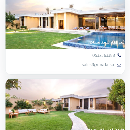
ڤيو فيلا للمناسبات
0532363388
sales3@enala.sa