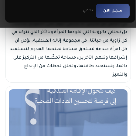
يوم المرأة العالمي
سجل الآن
تخطي
انالة
March 08, 2026
0 تعليقات
عام
في الثامن من مارس، لا نحتفي بيوم على التقويم فحسب،
بل نحتفي بالرؤية التي تقودها المرأة وبالأثر الذي تتركه في
كل زاوية من حياتنا. في مجموعة إناله الفندقية، نؤمن أن
كل امرأة مبدعة تستحق مساحة تمنحها الهدوء لتستعيد
إشراقها وتلهم الآخرين، مساحة تمكّنها من التركيز على
ذاتها، وتستعيد طاقتها، وتخلق لحظات من الإبداع
والتميز.