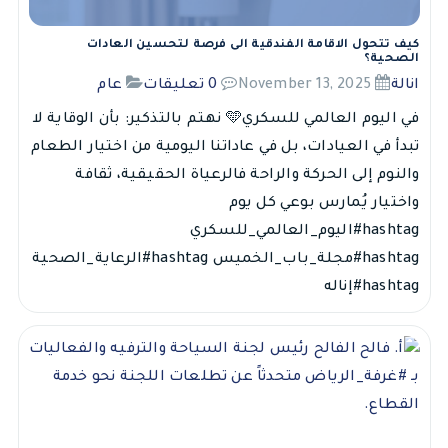
كيف تتحول الاقامة الفندقية الى فرصة لتحسين العادات
الصحية؟
انالة
November 13, 2025
0 تعليقات
عام
في اليوم العالمي للسكري🩵 نهتم بالتذكير: بأن الوقاية لا
تبدأ في العيادات، بل في عاداتنا اليومية من اختيار الطعام
والنوم إلى الحركة والراحة فالرعياة الحقيقية، ثقافة
واختيار يُمارس بوعي كل يوم
hashtag#اليوم_العالمي_للسكري
hashtag#مجلة_باب_الخميس hashtag#الرعاية_الصحية
hashtag#إناله